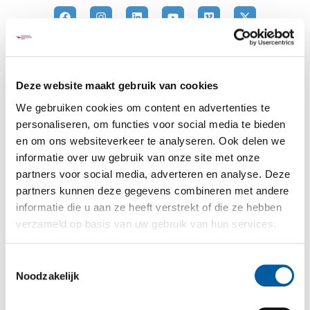
Neem contact op
Staat het antwoord op jouw vraag niet bij de
Deze website maakt gebruik van cookies
veelgestelde vragen
? Neem contact met ons op
We gebruiken cookies om content en advertenties te
via het contactformulier.
personaliseren, om functies voor social media te bieden
en om ons websiteverkeer te analyseren. Ook delen we
"
*
" geeft vereiste velden aan
informatie over uw gebruik van onze site met onze
Naam
*
partners voor social media, adverteren en analyse. Deze
partners kunnen deze gegevens combineren met andere
informatie die u aan ze heeft verstrekt of die ze hebben
verzameld op basis van uw gebruik van hun services.
Telefoonnummer
*
Toestemmingsselectie
Noodzakelijk