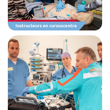
één van de daartoe gecertificeerde
cursuscentra.
Richtlijnen Reanimatie
De nieuwe Europese Reanimatie Richtlijnen
(guidelines 2025) zijn gepubliceerd. Met het
verschijnen van deze richtlijnen heeft de
Nederlandse Reanimatie Raad ook haar
richtlijnen aangepast. De nieuwe Richtlijnen
Reanimatie in Nederland 2025 zijn op 25
oktober 2025 gepubliceerd.