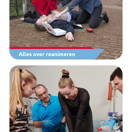
kennis rondom reanimatie met als doel het
optimaliseren van de reanimatie en het
vergroten van de kennis over reanimatie bij
alle personen die bij de reanimatie zijn
betrokken.
Erkende instructeurs en
cursuscentra
Om als instructeur reanimatiecursussen te
mogen geven die door de Nederlandse
Reanimatie Raad (NRR) erkend worden,
moet je een instructeurscursus volgen bij