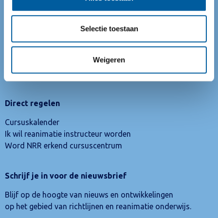
Mercatorlaan 1200
3528 BL Utrecht
Selectie toestaan
Telefoon:
+31 (0)88 732 72 23
(maandag t/m vrijdag van 9:00 tot 12:00)
Weigeren
E-mail:
info@reanimatieraad.nl
Direct regelen
Cursuskalender
Ik wil reanimatie instructeur worden
Word NRR erkend cursuscentrum
Schrijf je in voor de nieuwsbrief
Blijf op de hoogte van nieuws en ontwikkelingen
op het gebied van richtlijnen en reanimatie onderwijs.