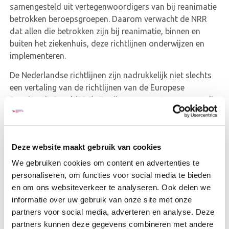
samengesteld uit vertegenwoordigers van bij reanimatie
betrokken beroepsgroepen. Daarom verwacht de NRR
dat allen die betrokken zijn bij reanimatie, binnen en
buiten het ziekenhuis, deze richtlijnen onderwijzen en
implementeren.
De Nederlandse richtlijnen zijn nadrukkelijk niet slechts
een vertaling van de richtlijnen van de Europese
Reanimatie Raad (ERC). Ze zijn aangepast en waar nodig
herschreven, om zo goed mogelijk aan te sluiten bij de
Nederlandse situatie en bij bestaande protocollen van
de verschillende wetenschappelijke verenigingen, en bij
Deze website maakt gebruik van cookies
de al bestaande notities van de NRR.
We gebruiken cookies om content en advertenties te
We spreken dan ook over auteurs van de Nederlandse
personaliseren, om functies voor social media te bieden
reanimatie richtlijnen en niet over vertalers. De ERC
en om ons websiteverkeer te analyseren. Ook delen we
maakt de richtlijnen nadrukkelijk voor alle deelnemende
informatie over uw gebruik van onze site met onze
Europese landen, met voldoende bandbreedte voor
partners voor social media, adverteren en analyse. Deze
nationale adaptatie. Waar de ERC op sommige punten
partners kunnen deze gegevens combineren met andere