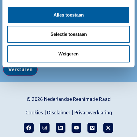
Schrijf je in voor de nieuwsbrief
Alles toestaan
Blijf op de hoogte van nieuws en ontwikkelingen
op het gebied van richtlijnen en reanimatie onderwijs.
Selectie toestaan
E-mailadres
Weigeren
Versturen
© 2026 Nederlandse Reanimatie Raad
Cookies
|
Disclaimer
|
Privacyverklaring