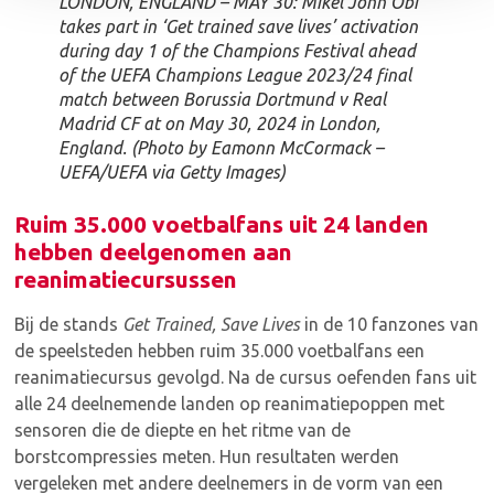
LONDON, ENGLAND – MAY 30: Mikel John Obi
takes part in ‘Get trained save lives’ activation
during day 1 of the Champions Festival ahead
of the UEFA Champions League 2023/24 final
match between Borussia Dortmund v Real
Madrid CF at on May 30, 2024 in London,
England. (Photo by Eamonn McCormack –
UEFA/UEFA via Getty Images)
Ruim 35.000 voetbalfans uit 24 landen
hebben deelgenomen aan
reanimatiecursussen
Bij de stands
Get Trained, Save Lives
in de 10 fanzones van
de speelsteden hebben ruim 35.000 voetbalfans een
reanimatiecursus gevolgd. Na de cursus oefenden fans uit
alle 24 deelnemende landen op reanimatiepoppen met
sensoren die de diepte en het ritme van de
borstcompressies meten. Hun resultaten werden
vergeleken met andere deelnemers in de vorm van een