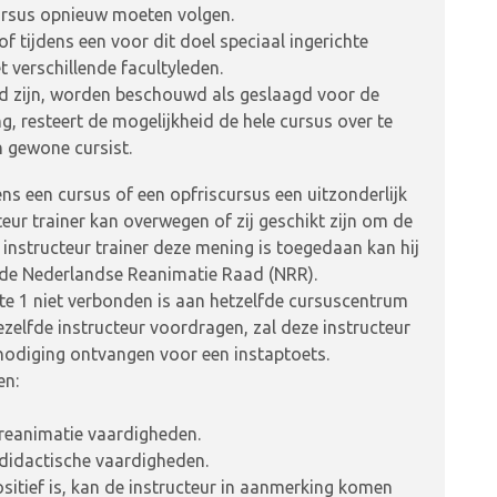
cursus opnieuw moeten volgen.
f tijdens een voor dit doel speciaal ingerichte
t verschillende facultyleden.
gd zijn, worden beschouwd als geslaagd voor de
ng, resteert de mogelijkheid de hele cursus over te
 gewone cursist.
ens een cursus of een opfriscursus een uitzonderlijk
ur trainer kan overwegen of zij geschikt zijn om de
n instructeur trainer deze mening is toegedaan kan hij
j de Nederlandse Reanimatie Raad (NRR).
te 1 niet verbonden is aan hetzelfde cursuscentrum
zelfde instructeur voordragen, zal deze instructeur
nodiging ontvangen voor een instaptoets.
en:
reanimatie vaardigheden.
didactische vaardigheden.
sitief is, kan de instructeur in aanmerking komen