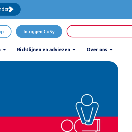
nder
op
Inloggen CoSy
a
Richtlijnen en adviezen
Over ons