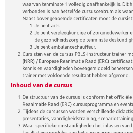
waarvan tenminste 1 volledig onafhankelijk is. Dit h
verbonden is aan hetzelfde cursuscentrum als waar
Naast bovengenoemde certificaten moet de cursist
Je bent arts
Je bent verpleegkundige of zorgmedewerker en i
de gezondheidszorg op tenminste deskundigh
Je bent ambulancechauffeur.
Cursisten van de cursus PBLS-instructeur trainer 
(NRR) / Europese Reanimatie Raad (ERC) certificaat
kennis en vaardigheden bovengemiddeld beheersen.
trainer met voldoende resultaat hebben afgerond.
Inhoud van de cursus
De structuur van de cursus is conform het officië
Reanimatie Raad (ERC) cursusprogramma en eventue
Tijdens de cursussen worden verschillende didac
presentaties, vaardigheidstraining, scenariotraining
Waar specifieke omstandigheden het inlassen van 
facultatieve modules aan het cursusprogramma wor