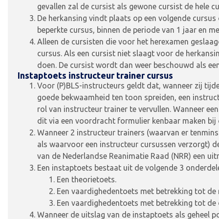
gevallen zal de cursist als gewone cursist de hele 
De herkansing vindt plaats op een volgende cursus o
beperkte cursus, binnen de periode van 1 jaar en me
Alleen de cursisten die voor het herexamen geslaa
cursus. Als een cursist niet slaagt voor de herkansi
doen. De cursist wordt dan weer beschouwd als een
Instaptoets instructeur trainer cursus
Voor (P)BLS-instructeurs geldt dat, wanneer zij tijd
goede bekwaamheid ten toon spreiden, een instructe
rol van instructeur trainer te vervullen. Wanneer ee
dit via een voordracht formulier kenbaar maken bi
Wanneer 2 instructeur trainers (waarvan er tenmins
als waarvoor een instructeur cursussen verzorgt) de
van de Nederlandse Reanimatie Raad (NRR) een uit
Een instaptoets bestaat uit de volgende 3 onderdel
Een theorietoets.
Een vaardighedentoets met betrekking tot de 
Een vaardighedentoets met betrekking tot de 
Wanneer de uitslag van de instaptoets als geheel po