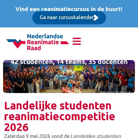
Vind een reanimatiecursus in de buurt!
Ga naar cursuskalender
Landelijke studenten
reanimatiecompetitie
2026
Zaterdag 9 mei 2026 vond de 𝘓𝘢𝘯𝘥𝘦𝘭𝘪𝘫𝘬𝘦 𝘴𝘵𝘶𝘥𝘦𝘯𝘵𝘦𝘯