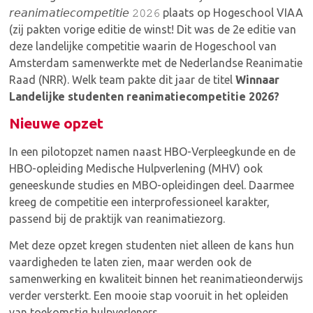
𝘳𝘦𝘢𝘯𝘪𝘮𝘢𝘵𝘪𝘦𝘤𝘰𝘮𝘱𝘦𝘵𝘪𝘵𝘪𝘦 𝟸𝟶𝟸𝟼 plaats op Hogeschool VIAA
(zij pakten vorige editie de winst! Dit was de 2e editie van
deze landelijke competitie waarin de Hogeschool van
Amsterdam samenwerkte met de Nederlandse Reanimatie
Raad (NRR). Welk team pakte dit jaar de titel
Winnaar
Landelijke studenten reanimatiecompetitie 2026?
Nieuwe opzet
In een pilotopzet namen naast HBO-Verpleegkunde en de
HBO-opleiding Medische Hulpverlening (MHV) ook
geneeskunde studies en MBO-opleidingen deel. Daarmee
kreeg de competitie een interprofessioneel karakter,
passend bij de praktijk van reanimatiezorg.
Met deze opzet kregen studenten niet alleen de kans hun
vaardigheden te laten zien, maar werden ook de
samenwerking en kwaliteit binnen het reanimatieonderwijs
verder versterkt. Een mooie stap vooruit in het opleiden
van toekomstig hulpverleners.