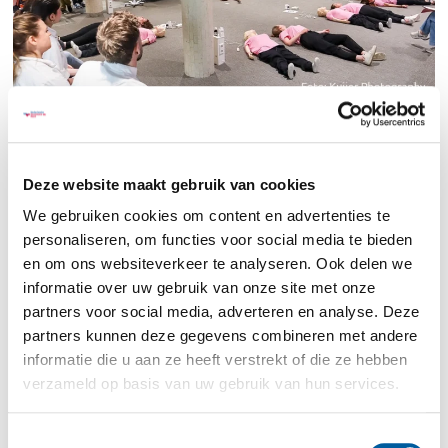
Halve finale
Tijdens de halve finale kregen alle teams te
maken met het scenario
Onwel op de
Deze website maakt gebruik van cookies
verpleegafdeling
. Een patiënt ging even uit bed,
We gebruiken cookies om content en advertenties te
maar werd buiten bed onwel. Hoe losten de
personaliseren, om functies voor social media te bieden
teams dit op? Naast de reanimatievaardigheden
en om ons websiteverkeer te analyseren. Ook delen we
werd er gelet op communicatie, teamwork en
informatie over uw gebruik van onze site met onze
klinisch handelen.
partners voor social media, adverteren en analyse. Deze
partners kunnen deze gegevens combineren met andere
informatie die u aan ze heeft verstrekt of die ze hebben
verzameld op basis van uw gebruik van hun services.
Toestemmingsselectie