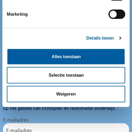
Telefoon:
+31 (0)88 732 72 23
Marketing
(maandag t/m vrijdag van 9:00 tot 12:00)
E-mail:
info@reanimatieraad.nl
Details tonen
Direct regelen
Alles toestaan
Cursuskalender
Ik wil reanimatie instructeur worden
Word NRR erkend cursuscentrum
Selectie toestaan
Schrijf je in voor de nieuwsbrief
Weigeren
Blijf op de hoogte van nieuws en ontwikkelingen
op het gebied van richtlijnen en reanimatie onderwijs.
E-mailadres