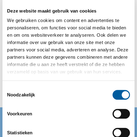
reanimatie – Human Factors & Teamwork. Kijk hier de
webinar terug.
Deze website maakt gebruik van cookies
We gebruiken cookies om content en advertenties te
personaliseren, om functies voor social media te bieden
en om ons websiteverkeer te analyseren. Ook delen we
informatie over uw gebruik van onze site met onze
partners voor social media, adverteren en analyse. Deze
partners kunnen deze gegevens combineren met andere
informatie die u aan ze heeft verstrekt of die ze hebben
verzameld op basis van uw gebruik van hun services.
Terug naar nieuws
Toestemmingsselectie
Noodzakelijk
Voorkeuren
Nederlandse Reanimatie Raad (NRR)
Mercatorlaan 1200
Statistieken
3528 BL Utrecht