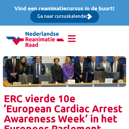
Vind een reanimatiecursus in de buurt!
Ga naar cursuskalender
ERC vierde 10e
‘European Cardiac Arrest
Awareness Week’ in het
Europees Parlement