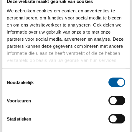
kinderen leren reanimeren. In diverse Europese landen zit
Deze website maakt gebruik van cookies
reanimatietraining al in het onderwijsprogramma.
We gebruiken cookies om content en advertenties te
personaliseren, om functies voor social media te bieden
en om ons websiteverkeer te analyseren. Ook delen we
informatie over uw gebruik van onze site met onze
partners voor social media, adverteren en analyse. Deze
partners kunnen deze gegevens combineren met andere
informatie die u aan ze heeft verstrekt of die ze hebben
verzameld op basis van uw gebruik van hun services.
Toestemmingsselectie
Loucas Fourlas
Noodzakelijk
Is lid van het Europees Parlement. Zij was gastheer van het
evenement om te discussiëren over het redden van
Voorkeuren
100.000 extra levens per jaar heel Europa door reanimatie.
Verder zegt Loucas Fourlas “alles wat je nodig hebt zijn 2
Statistieken
handen en de begeleiding van ERC om levens te redden.
We moeten onze Europese onderwijssystemen verbeteren.