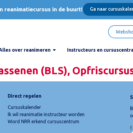
n reanimatiecursus in de buurt!
Ga naar cursuskale
Websh
Alles over reanimeren
Instructeurs en cursuscentr
assenen (BLS), Opfriscursu
Direct regelen
S
Cursuskalender
B
Ik wil reanimatie instructeur worden
o
Word NRR erkend cursuscentrum
E