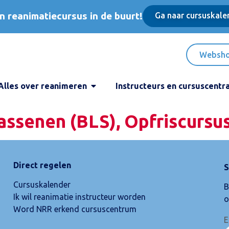
n reanimatiecursus in de buurt!
Ga naar cursuskale
Websh
Alles over reanimeren
Instructeurs en cursuscentr
assenen (BLS), Opfriscursu
Direct regelen
S
Cursuskalender
B
Ik wil reanimatie instructeur worden
o
Word NRR erkend cursuscentrum
E