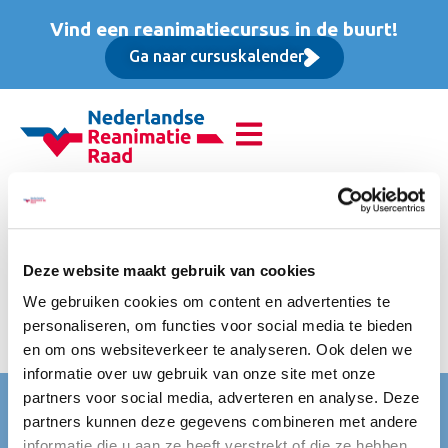
Vind een reanimatiecursus in de buurt!
Ga naar cursuskalender
Reanimatie van
volwassenen (BLS),
Deze website maakt gebruik van cookies
Opfriscursus
We gebruiken cookies om content en advertenties te
personaliseren, om functies voor social media te bieden
meestel € 50,- via zorgverzekering. Inclusief Koffie en thee.
en om ons websiteverkeer te analyseren. Ook delen we
informatie over uw gebruik van onze site met onze
partners voor social media, adverteren en analyse. Deze
Nederlandse Reanimatie Raad (NRR)
partners kunnen deze gegevens combineren met andere
Mercatorlaan 1200
informatie die u aan ze heeft verstrekt of die ze hebben