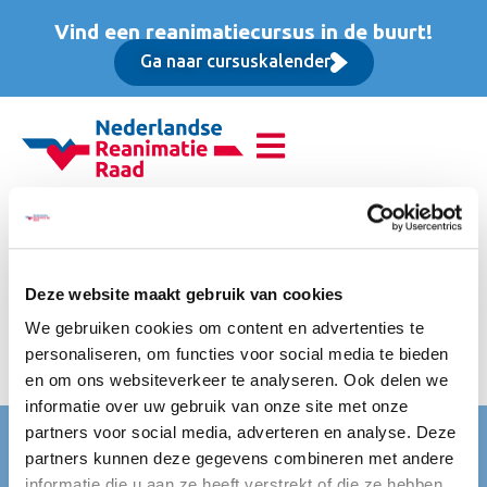
Vind een reanimatiecursus in de buurt!
Ga naar cursuskalender
Reanimatie van
volwassenen (BLS),
Deze website maakt gebruik van cookies
Opfriscursus
We gebruiken cookies om content en advertenties te
personaliseren, om functies voor social media te bieden
ex btw
en om ons websiteverkeer te analyseren. Ook delen we
informatie over uw gebruik van onze site met onze
partners voor social media, adverteren en analyse. Deze
Nederlandse Reanimatie Raad (NRR)
partners kunnen deze gegevens combineren met andere
Mercatorlaan 1200
informatie die u aan ze heeft verstrekt of die ze hebben