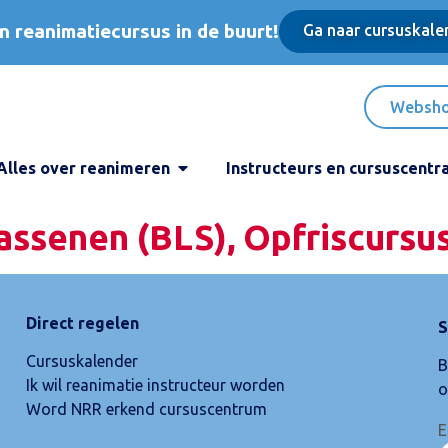
n reanimatiecursus in de buurt!
Ga naar cursuskale
Websh
Alles over reanimeren
Instructeurs en cursuscentr
assenen (BLS), Opfriscursu
Direct regelen
S
Cursuskalender
B
Ik wil reanimatie instructeur worden
o
Word NRR erkend cursuscentrum
E