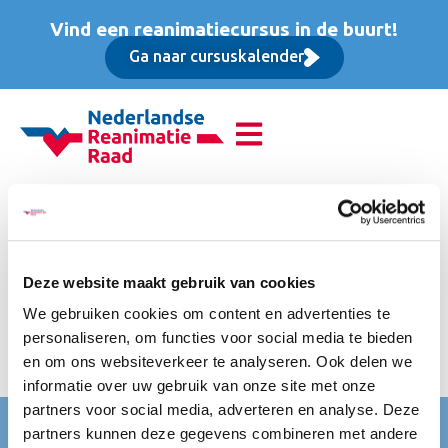
Vind een reanimatiecursus in de buurt!
Ga naar cursuskalender
Reanimatie van
volwassenen (BLS),
Deze website maakt gebruik van cookies
Basis cursus
We gebruiken cookies om content en advertenties te
personaliseren, om functies voor social media te bieden
Incl btw, lesmateriaal, koffie/thee met krentenwegge en
en om ons websiteverkeer te analyseren. Ook delen we
water/fris
informatie over uw gebruik van onze site met onze
partners voor social media, adverteren en analyse. Deze
Nederlandse Reanimatie Raad (NRR)
partners kunnen deze gegevens combineren met andere