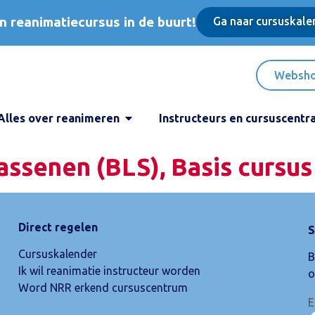
n reanimatiecursus in de buurt!
Ga naar cursuskale
Websh
Alles over reanimeren
Instructeurs en cursuscentr
ssenen (BLS), Basis cursus
Direct regelen
S
Cursuskalender
B
Ik wil reanimatie instructeur worden
o
Word NRR erkend cursuscentrum
E