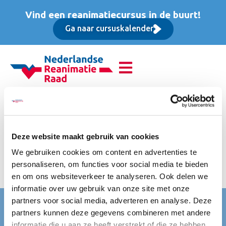
Vind een reanimatiecursus in de buurt!
Ga naar cursuskalender
Reanimatie van
volwassenen (BLS),
Deze website maakt gebruik van cookies
Basis cursus
We gebruiken cookies om content en advertenties te
personaliseren, om functies voor social media te bieden
Per deelnemer, inclusief administratiekosten
en om ons websiteverkeer te analyseren. Ook delen we
informatie over uw gebruik van onze site met onze
partners voor social media, adverteren en analyse. Deze
Nederlandse Reanimatie Raad (NRR)
partners kunnen deze gegevens combineren met andere
Mercatorlaan 1200
informatie die u aan ze heeft verstrekt of die ze hebben