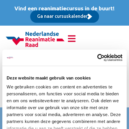
Vind een reanimatiecursus in de buurt!
Ga naar cursuskalender
Reanimatie van
volwassenen (BLS),
Deze website maakt gebruik van cookies
Basis cursus
We gebruiken cookies om content en advertenties te
personaliseren, om functies voor social media te bieden
Incl. BTW, incl. koffie/thee
en om ons websiteverkeer te analyseren. Ook delen we
informatie over uw gebruik van onze site met onze
partners voor social media, adverteren en analyse. Deze
Nederlandse Reanimatie Raad (NRR)
partners kunnen deze gegevens combineren met andere
Mercatorlaan 1200
informatie die u aan ze heeft verstrekt of die ze hebben