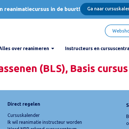
n reanimatiecursus in de buurt!
Ga naar cursuskale
Websh
Alles over reanimeren
Instructeurs en cursuscentr
ssenen (BLS), Basis cursus
Direct regelen
S
Cursuskalender
B
Ik wil reanimatie instructeur worden
o
Word NRR erkend cursuscentrum