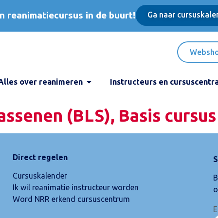
n reanimatiecursus in de buurt!
Ga naar cursuskale
Websh
Alles over reanimeren
Instructeurs en cursuscentr
ssenen (BLS), Basis cursus
Direct regelen
S
Cursuskalender
B
Ik wil reanimatie instructeur worden
o
Word NRR erkend cursuscentrum
E