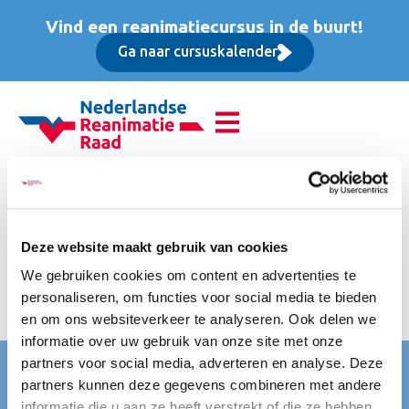
Vind een reanimatiecursus in de buurt!
Ga naar cursuskalender
Reanimatie van
volwassenen (BLS),
Deze website maakt gebruik van cookies
Basis cursus
We gebruiken cookies om content en advertenties te
personaliseren, om functies voor social media te bieden
Kosten per deelnemer
en om ons websiteverkeer te analyseren. Ook delen we
informatie over uw gebruik van onze site met onze
partners voor social media, adverteren en analyse. Deze
Nederlandse Reanimatie Raad (NRR)
partners kunnen deze gegevens combineren met andere
Mercatorlaan 1200
informatie die u aan ze heeft verstrekt of die ze hebben