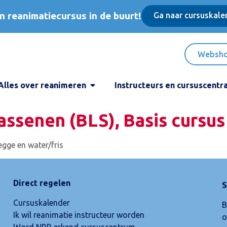
n reanimatiecursus in de buurt!
Ga naar cursuskale
Websh
Alles over reanimeren
Instructeurs en cursuscentr
ssenen (BLS), Basis cursus
egge en water/fris
Direct regelen
S
Cursuskalender
B
Ik wil reanimatie instructeur worden
o
Word NRR erkend cursuscentrum