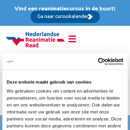
Vind een reanimatiecursus in de buurt!
Ga naar cursuskalender
Reanimatie van
volwassenen (BLS),
Deze website maakt gebruik van cookies
Basis cursus
We gebruiken cookies om content en advertenties te
personaliseren, om functies voor social media te bieden
Incl btw, lesmateriaal, koffie/thee met krentenwegge en
en om ons websiteverkeer te analyseren. Ook delen we
water/fris
informatie over uw gebruik van onze site met onze
partners voor social media, adverteren en analyse. Deze
Nederlandse Reanimatie Raad (NRR)
partners kunnen deze gegevens combineren met andere