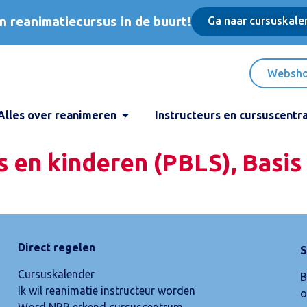
n reanimatiecursus in de buurt!
Ga naar cursuskale
Websh
Alles over reanimeren
Instructeurs en cursuscentr
 en kinderen (PBLS), Basis
Direct regelen
S
Cursuskalender
B
Ik wil reanimatie instructeur worden
o
Word NRR erkend cursuscentrum