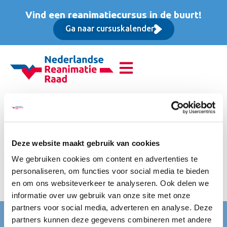
Vind een reanimatiecursus in de buurt!
Ga naar cursuskalender
Reanimatie van babys en
kinderen (PBLS), Basis
Deze website maakt gebruik van cookies
cursus
We gebruiken cookies om content en advertenties te
personaliseren, om functies voor social media te bieden
Inclusief lesboekje. Deze ontvang je na afloop van de
en om ons websiteverkeer te analyseren. Ook delen we
cursus
informatie over uw gebruik van onze site met onze
partners voor social media, adverteren en analyse. Deze
Nederlandse Reanimatie Raad (NRR)
partners kunnen deze gegevens combineren met andere