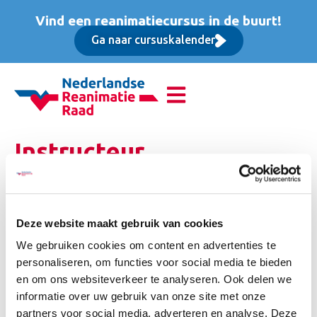
Vind een reanimatiecursus in de buurt!
Ga naar cursuskalender
Instructeur
Specialistische
Reanimatie (GIC), Basis
Deze website maakt gebruik van cookies
cursus
We gebruiken cookies om content en advertenties te
personaliseren, om functies voor social media te bieden
Vrijgesteld van BTW. Inclusief luxe lunch,
en om ons websiteverkeer te analyseren. Ook delen we
koffie/thee/frisdrank, ERC/NRR certificering en accreditatie
informatie over uw gebruik van onze site met onze
bij diverse beroepsgroepen.
partners voor social media, adverteren en analyse. Deze