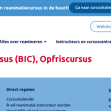
n reanimatiecursus in de buurt!
Ga naar cursuskale
Websh
Alles over reanimeren
Instructeurs en cursuscentr
sus (BIC), Opfriscursus
Direct regelen
S
Cursuskalender
B
Ik wil reanimatie instructeur worden
o
Word NRR erkend cursuscentrum