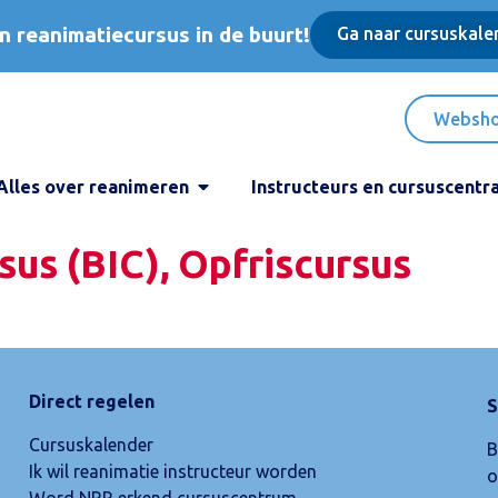
n reanimatiecursus in de buurt!
Ga naar cursuskale
Websh
Alles over reanimeren
Instructeurs en cursuscentr
sus (BIC), Opfriscursus
Direct regelen
S
Cursuskalender
B
Ik wil reanimatie instructeur worden
o
Word NRR erkend cursuscentrum