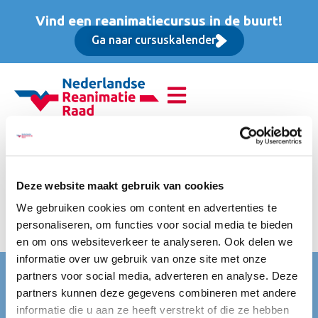
Vind een reanimatiecursus in de buurt!
Ga naar cursuskalender
Basis Instructeur Cursus
(BIC), Opfriscursus
Deze website maakt gebruik van cookies
We gebruiken cookies om content en advertenties te
Inclusief koffie, thee en frisdranken, luxe lunch, certificering
personaliseren, om functies voor social media te bieden
bij de NRR & ERC.
en om ons websiteverkeer te analyseren. Ook delen we
informatie over uw gebruik van onze site met onze
Nederlandse Reanimatie Raad (NRR)
partners voor social media, adverteren en analyse. Deze
partners kunnen deze gegevens combineren met andere
Mercatorlaan 1200
informatie die u aan ze heeft verstrekt of die ze hebben