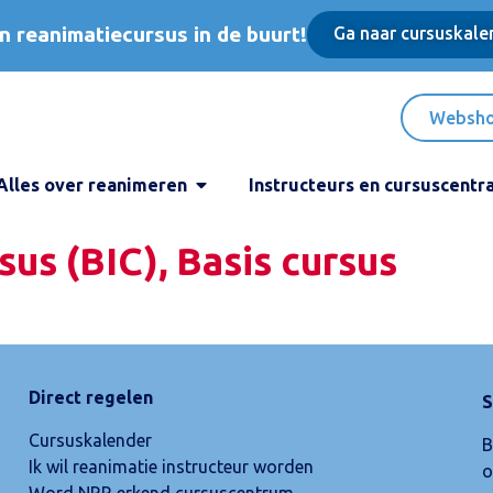
n reanimatiecursus in de buurt!
Ga naar cursuskale
Websh
Alles over reanimeren
Instructeurs en cursuscentr
sus (BIC), Basis cursus
Direct regelen
S
Cursuskalender
B
Ik wil reanimatie instructeur worden
o
Word NRR erkend cursuscentrum