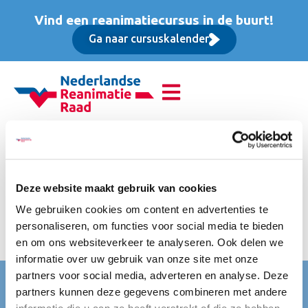
Vind een reanimatiecursus in de buurt!
Ga naar cursuskalender
Basis Instructeur Cursus
(BIC), Basis cursus
Deze website maakt gebruik van cookies
Incl. btw, lunch en versnaperingen. Bij enkel het volgen van
We gebruiken cookies om content en advertenties te
de BIC BLS bedraagt de factuur € 530 incl. BTW, zie ook
personaliseren, om functies voor social media te bieden
www.shockmedical.nl
en om ons websiteverkeer te analyseren. Ook delen we
informatie over uw gebruik van onze site met onze
partners voor social media, adverteren en analyse. Deze
Nederlandse Reanimatie Raad (NRR)
partners kunnen deze gegevens combineren met andere