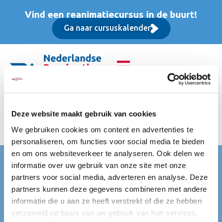
Vind een reanimatiecursus in de buurt!
Ga naar cursuskalender
Basis Instructeur Cursus
Deze website maakt gebruik van cookies
(BIC), Basis cursus
We gebruiken cookies om content en advertenties te
personaliseren, om functies voor social media te bieden
en om ons websiteverkeer te analyseren. Ook delen we
Nederlandse Reanimatie Raad (NRR)
informatie over uw gebruik van onze site met onze
partners voor social media, adverteren en analyse. Deze
Mercatorlaan 1200
partners kunnen deze gegevens combineren met andere
3528 BL Utrecht
informatie die u aan ze heeft verstrekt of die ze hebben
Telefoon:
+31 (0)88 732 72 23
verzameld op basis van uw gebruik van hun services.