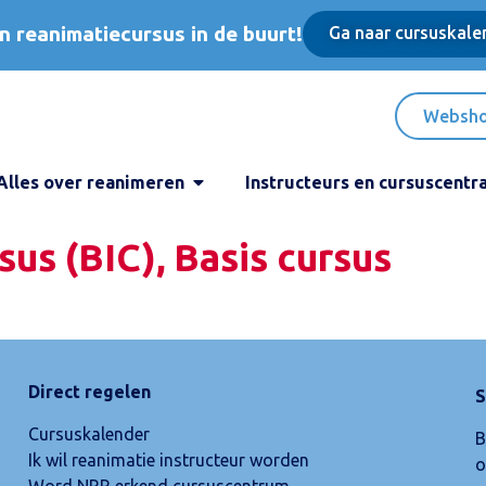
n reanimatiecursus in de buurt!
Ga naar cursuskale
Websh
Alles over reanimeren
Instructeurs en cursuscentr
sus (BIC), Basis cursus
Direct regelen
S
Cursuskalender
B
Ik wil reanimatie instructeur worden
o
Word NRR erkend cursuscentrum