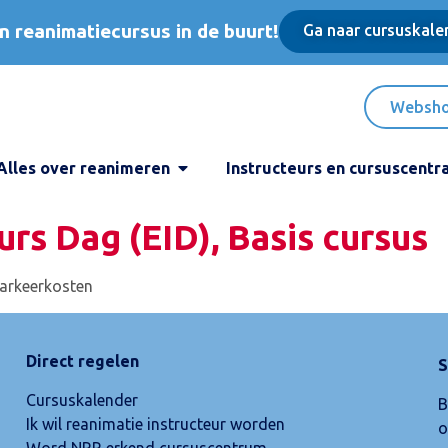
n reanimatiecursus in de buurt!
Ga naar cursuskale
Websh
Alles over reanimeren
Instructeurs en cursuscentr
rs Dag (EID), Basis cursus
 parkeerkosten
Direct regelen
S
Cursuskalender
B
Ik wil reanimatie instructeur worden
o
Word NRR erkend cursuscentrum