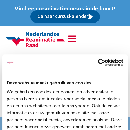
Vind een reanimatiecursus in de buurt!
Ga naar cursuskalender
Educatieve Instructeurs
Dag (EID), Basis cursus
Deze website maakt gebruik van cookies
Onze scholingen zijn vrijgesteld van BTW. Een scholing is
We gebruiken cookies om content en advertenties te
inclusief luxe lunch, koffie/ thee en frisdrank. Na afronding
personaliseren, om functies voor social media te bieden
van de cursus ontvang je een ERC/NRR certificering. Tevens
en om ons websiteverkeer te analyseren. Ook delen we
heeft deze cursus accreditatie bij diverse beroepsgroepen.
informatie over uw gebruik van onze site met onze
partners voor social media, adverteren en analyse. Deze
Nederlandse Reanimatie Raad (NRR)
partners kunnen deze gegevens combineren met andere