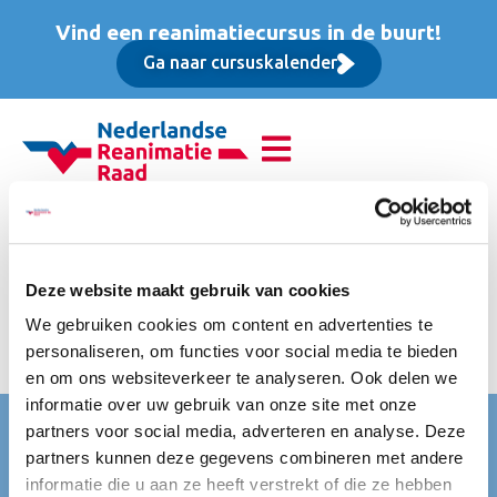
Vind een reanimatiecursus in de buurt!
Ga naar cursuskalender
Advanced Life Support
(ALS), Opfriscursus
Deze website maakt gebruik van cookies
We gebruiken cookies om content en advertenties te
incl. lesmateriaal in de vorm van een e-learning,
personaliseren, om functies voor social media te bieden
koffie/thee/fris, vlaai, lunch, parkeerkosten en accreditatie
en om ons websiteverkeer te analyseren. Ook delen we
informatie over uw gebruik van onze site met onze
Nederlandse Reanimatie Raad (NRR)
partners voor social media, adverteren en analyse. Deze
partners kunnen deze gegevens combineren met andere
Mercatorlaan 1200
informatie die u aan ze heeft verstrekt of die ze hebben