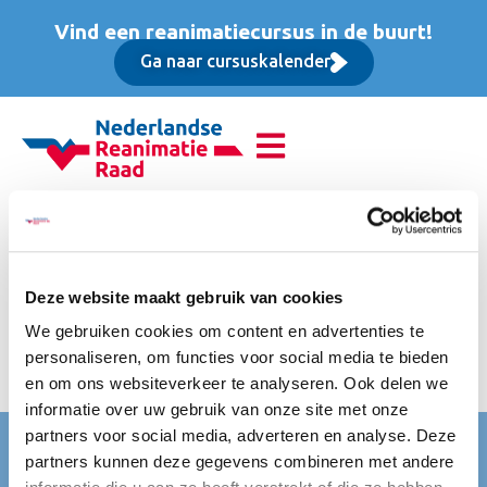
Vind een reanimatiecursus in de buurt!
Ga naar cursuskalender
Advanced Life Support
(ALS), Opfriscursus
Deze website maakt gebruik van cookies
Vrijgesteld van btw. Inclusief koffie, thee en frisdranken,
We gebruiken cookies om content en advertenties te
luxe lunch, cursusmateriaal en certificering bij de NRR &
personaliseren, om functies voor social media te bieden
ERC.
en om ons websiteverkeer te analyseren. Ook delen we
informatie over uw gebruik van onze site met onze
partners voor social media, adverteren en analyse. Deze
Nederlandse Reanimatie Raad (NRR)
partners kunnen deze gegevens combineren met andere