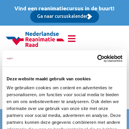
Vind een reanimatiecursus in de buurt!
Ga naar cursuskalender
Advanced Life Support
(ALS), Opfriscursus
Deze website maakt gebruik van cookies
Inclusief volledig verzorgde luxe lunch, toegang e-learning,
We gebruiken cookies om content en advertenties te
ERC/NRR certificering en accreditatie bij diverse
personaliseren, om functies voor social media te bieden
beroepsverenigingen. Vrijgesteld van btw.
en om ons websiteverkeer te analyseren. Ook delen we
informatie over uw gebruik van onze site met onze
partners voor social media, adverteren en analyse. Deze
Nederlandse Reanimatie Raad (NRR)
partners kunnen deze gegevens combineren met andere