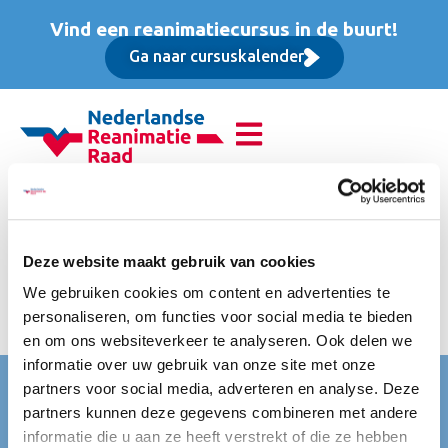
Vind een reanimatiecursus in de buurt!
Ga naar cursuskalender
Advanced Life Support
(ALS), Basis cursus
Deze website maakt gebruik van cookies
We gebruiken cookies om content en advertenties te
Prijs is inclusief Lesmateriaal, Lunch, Koffie en Thee,
personaliseren, om functies voor social media te bieden
tussendoortjes en eventuele Accreditatie
en om ons websiteverkeer te analyseren. Ook delen we
informatie over uw gebruik van onze site met onze
Nederlandse Reanimatie Raad (NRR)
partners voor social media, adverteren en analyse. Deze
partners kunnen deze gegevens combineren met andere
Mercatorlaan 1200
informatie die u aan ze heeft verstrekt of die ze hebben