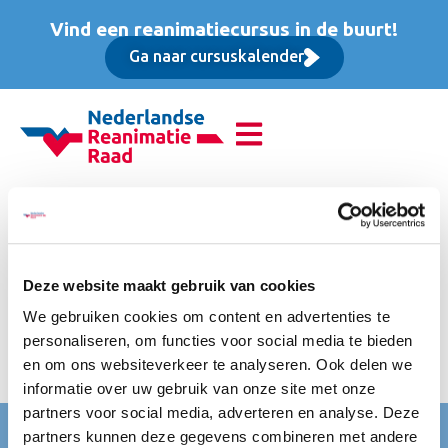
Vind een reanimatiecursus in de buurt!
Ga naar cursuskalender
Advanced Life Support
(ALS), Basis cursus
Deze website maakt gebruik van cookies
rijgesteld van btw. Inclusief koffie, thee en frisdranken, luxe
We gebruiken cookies om content en advertenties te
lunch, diner op de eerste cursusdag, digitaal cursusboek
personaliseren, om functies voor social media te bieden
ALS NRR, certificering bij de NRR & ERC en accreditatie bij
en om ons websiteverkeer te analyseren. Ook delen we
diverse beroepsgroepen.
informatie over uw gebruik van onze site met onze
partners voor social media, adverteren en analyse. Deze
Nederlandse Reanimatie Raad (NRR)
partners kunnen deze gegevens combineren met andere