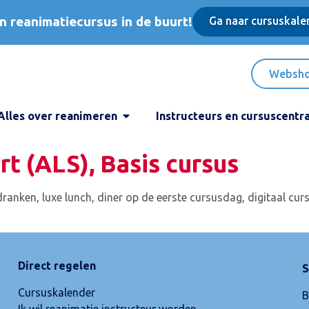
n reanimatiecursus in de buurt!
Ga naar cursuskale
Websh
Alles over reanimeren
Instructeurs en cursuscentr
t (ALS), Basis cursus
isdranken, luxe lunch, diner op de eerste cursusdag, digitaal c
Direct regelen
S
Cursuskalender
B
Ik wil reanimatie instructeur worden