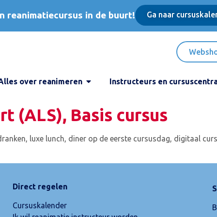
n reanimatiecursus in de buurt!
Ga naar cursuskale
Websh
Alles over reanimeren
Instructeurs en cursuscentr
t (ALS), Basis cursus
isdranken, luxe lunch, diner op de eerste cursusdag, digitaal c
Direct regelen
S
Cursuskalender
B
Ik wil reanimatie instructeur worden