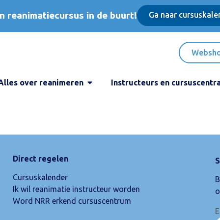
n reanimatiecursus in de buurt!
Ga naar cursuskale
Websh
Alles over reanimeren
Instructeurs en cursuscentr
Direct regelen
S
Cursuskalender
B
Ik wil reanimatie instructeur worden
o
Word NRR erkend cursuscentrum
E